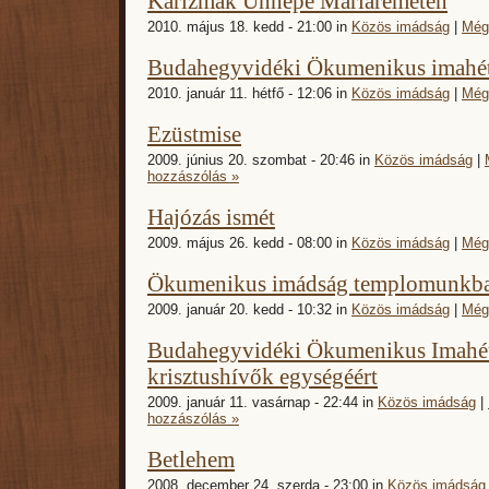
Karizmák Ünnepe Máriaremetén
2010. május 18. kedd - 21:00 in
Közös imádság
|
Még
Budahegyvidéki Ökumenikus imahét
2010. január 11. hétfő - 12:06 in
Közös imádság
|
Még
Ezüstmise
2009. június 20. szombat - 20:46 in
Közös imádság
|
hozzászólás »
Hajózás ismét
2009. május 26. kedd - 08:00 in
Közös imádság
|
Még
Ökumenikus imádság templomunkb
2009. január 20. kedd - 10:32 in
Közös imádság
|
Még
Budahegyvidéki Ökumenikus Imahét
krisztushívők egységéért
2009. január 11. vasárnap - 22:44 in
Közös imádság
|
hozzászólás »
Betlehem
2008. december 24. szerda - 23:00 in
Közös imádság