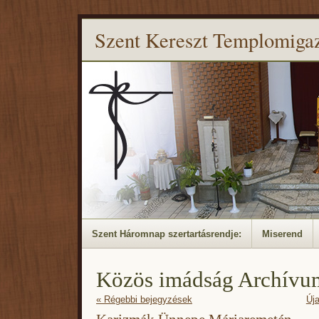
Szent Kereszt Templomiga
Szent Háromnap szertartásrendje:
Miserend
Közös imádság Archívu
« Régebbi bejegyzések
Új