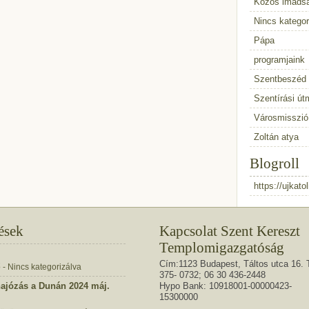
Közös imáds
Nincs kategor
Pápa
programjaink
Szentbeszéd
Szentírási út
Városmisszió
Zoltán atya
Blogroll
https://ujkato
ések
Kapcsolat Szent Kereszt
Templomigazgatóság
Cím:1123 Budapest, Táltos utca 16. T
ő - Nincs kategorizálva
375- 0732; 06 30 436-2448
hajózás a Dunán 2024 máj.
Hypo Bank: 10918001-00000423-
15300000