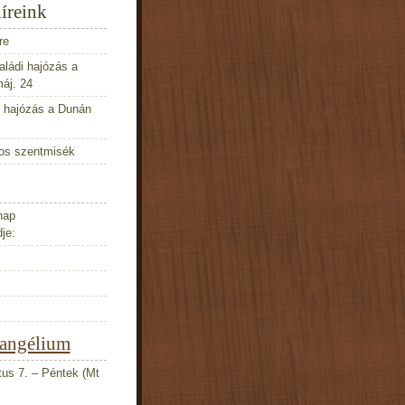
íreink
re
aládi hajózás a
áj. 24
i hajózás a Dunán
nos szentmisék
nap
je:
vangélium
us 7. – Péntek (Mt