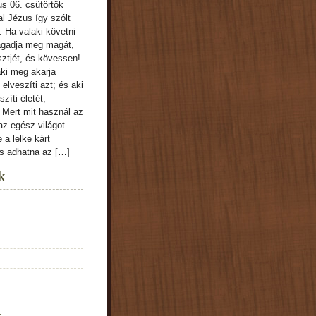
s 06. csütörtök
l Jézus így szólt
: Ha valaki követni
agadja meg magát,
sztjét, és kövessen!
ki meg akarja
 elveszíti azt; és aki
zíti életét,
. Mert mit használ az
z egész világot
 a lelke kárt
s adhatna az […]
k