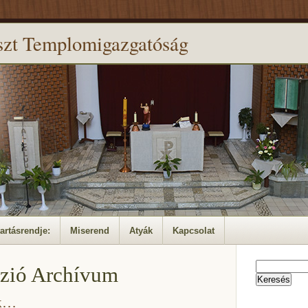
szt Templomigazgatóság
artásrendje:
Miserend
Atyák
Kapcsolat
Keresés:
zió Archívum
ek…