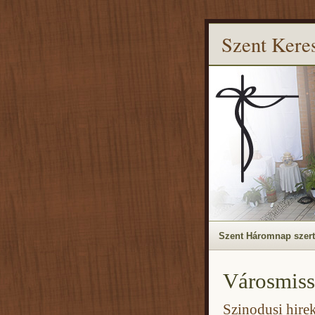
Szent Kere
Szent Háromnap szert
Városmiss
Szinodusi hir