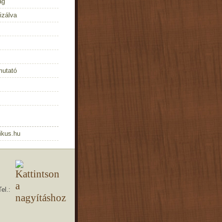
ág
izálva
mutató
likus.hu
el.: