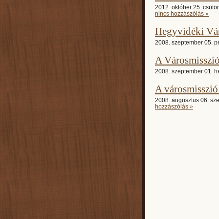
2012. október 25. csütör
nincs hozzászólás »
Hegyvidéki Vá
2008. szeptember 05. pé
A Városmisszió
2008. szeptember 01. hé
A városmisszió
2008. augusztus 06. sze
hozzászólás »