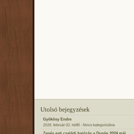
Utolsó bejegyzések
Gyökösy Endre
2026. február 02. hétfő - Nincs kategorizálva
Zenés esti családi hajózás a Dunán 2024 máj.