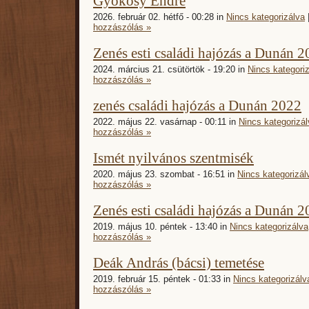
Gyökösy Endre
2026. február 02. hétfő - 00:28 in
Nincs kategorizálva
hozzászólás »
Zenés esti családi hajózás a Dunán 2
2024. március 21. csütörtök - 19:20 in
Nincs kategori
hozzászólás »
zenés családi hajózás a Dunán 2022
2022. május 22. vasárnap - 00:11 in
Nincs kategorizál
hozzászólás »
Ismét nyilvános szentmisék
2020. május 23. szombat - 16:51 in
Nincs kategorizál
hozzászólás »
Zenés esti családi hajózás a Dunán 2
2019. május 10. péntek - 13:40 in
Nincs kategorizálva
hozzászólás »
Deák András (bácsi) temetése
2019. február 15. péntek - 01:33 in
Nincs kategorizálv
hozzászólás »