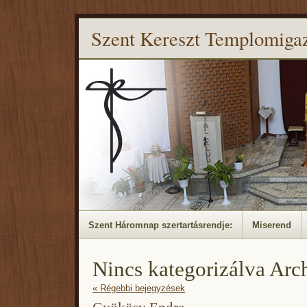
Szent Kereszt Templomiga
Szent Háromnap szertartásrendje:
Miserend
Nincs kategorizálva Ar
« Régebbi bejegyzések