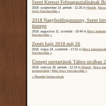
Szent Kereszt Felmagasztalásának B
2018. szeptember 14. péntek - 11:26 in
Híreink
,
Nincs
nincs hozzászólás »
2018 Nagyboldogasszony, Szent Istv
ünnepe
2018. augusztus 11. szombat - 10:44 in
Nincs kategor
hozzászólás »
Zenés hajó 2018 máj 26
2018. május 24. csütörtök - 17:51 in
Nincs kategorizá
hozzászólás »
Ünnepi szertartások Táltos utcában 
2018. március 30. péntek - 12:14 in
Híreink
,
Nincs kat
programjaink
|
Még nincs hozzászólás »
« Régebbi bejegyzések