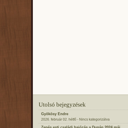
Utolsó bejegyzések
Gyökösy Endre
2026. február 02. hétfő - Nincs kategorizálva
Zenés esti családi hajózás a Dunán 2024 máj.